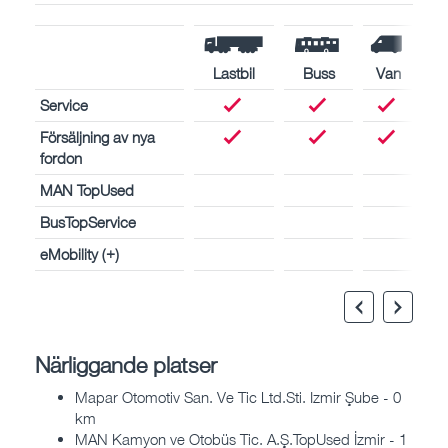
Lastbil
Buss
Van
Service
Försäljning av nya
fordon
MAN TopUsed
BusTopService
eMobility (+)
Närliggande platser
Mapar Otomotiv San. Ve Tic Ltd.Sti. Izmir Şube - 0
km
MAN Kamyon ve Otobüs Tic. A.Ş.TopUsed İzmir - 1