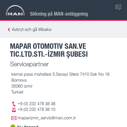
SV
Sökning på MAN-anläggning
Avbryt och gå tillbaka
MAPAR OTOMOTIV SAN.VE
TIC.LTD.STI.-İZMIR ŞUBESI
Servicepartner
kemal pasa mahallesi 5.Sanayi Sitesi 7410 Sok No 18
Bornova
35060 izmir
Turkiet
+9 (0) 232 478 38 38
+9 (0) 232 478 38 10
maparizmir_servis@man.com.tr
Nu öppnad