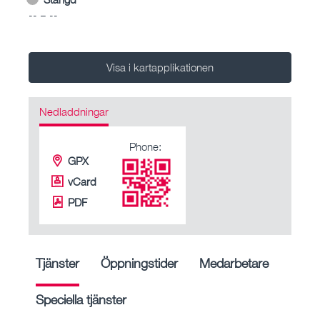
-- – --
Visa i kartapplikationen
Nedladdningar
Phone:
GPX
vCard
PDF
Tjänster
Öppningstider
Medarbetare
Speciella tjänster