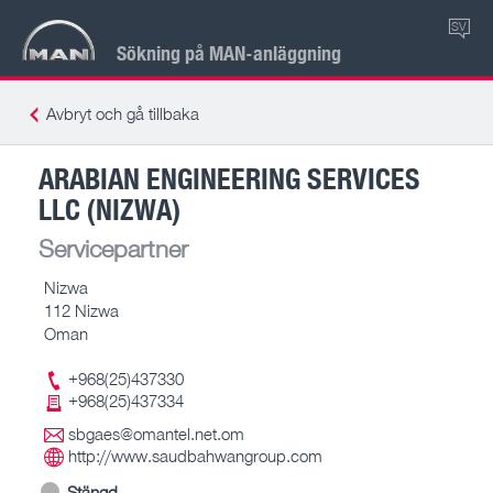
SV
Sökning på MAN-anläggning
Avbryt och gå tillbaka
ARABIAN ENGINEERING SERVICES
LLC (NIZWA)
Servicepartner
Nizwa
112 Nizwa
Oman
+968(25)437330
+968(25)437334
sbgaes@omantel.net.om
http://www.saudbahwangroup.com
Stängd