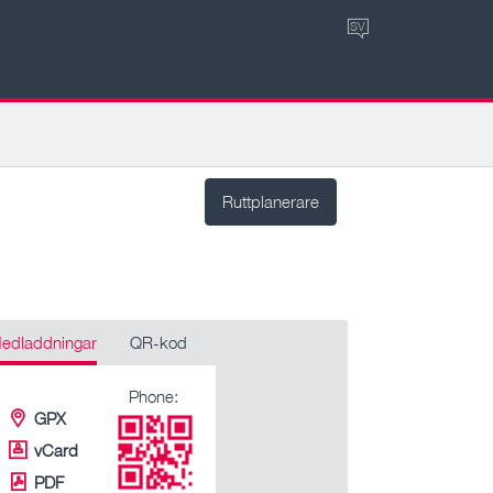
SV
Ruttplanerare
edladdningar
QR-kod
Phone:
GPX
vCard
PDF