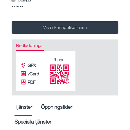
-- – --
Visa i kartapplikationen
Nedladdningar
Phone:
GPX
vCard
PDF
Tjänster
Öppningstider
Speciella tjänster