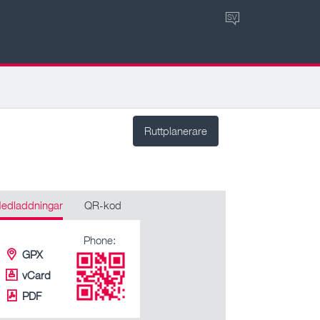
SV
Ruttplanerare
edladdningar
QR-kod
Phone:
GPX
vCard
PDF