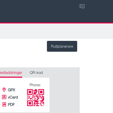
SV
Ruttplanerare
edladdningar
QR-kod
Phone:
GPX
vCard
PDF