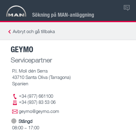
SV
Sökning på MAN-anläggning
Avbryt och gå tillbaka
GEYMO
Servicepartner
P.I. Moli dén Serra
43710 Santa Oliva (Tarragona)
Spanien
+34 (977) 661100
+34 (937) 83 53 06
geymo@geymo.com
Stängd
08:00 – 17:00