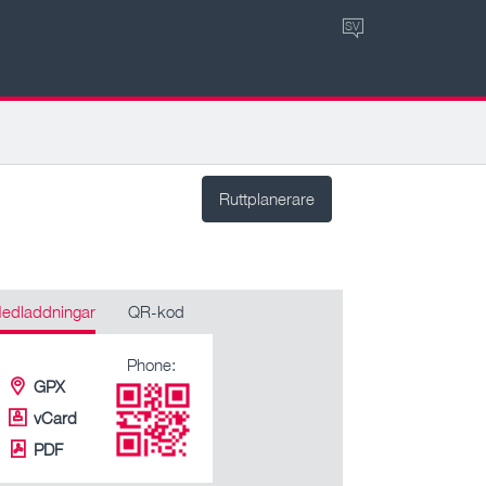
SV
Ruttplanerare
edladdningar
QR-kod
Phone:
GPX
vCard
PDF