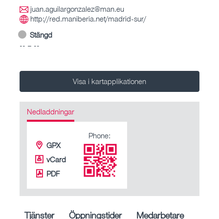
juan.aguilargonzalez@man.eu
http://red.maniberia.net/madrid-sur/
Stängd
-- – --
Visa i kartapplikationen
Nedladdningar
Phone:
GPX
vCard
PDF
Tjänster
Öppningstider
Medarbetare