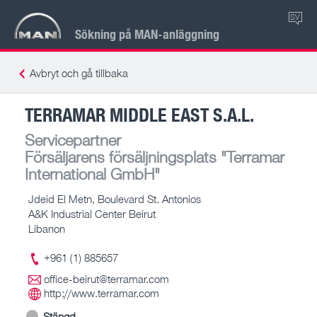
SV
Sökning på MAN-anläggning
Avbryt och gå tillbaka
TERRAMAR MIDDLE EAST S.A.L.
Servicepartner
Försäljarens försäljningsplats
"Terramar
International GmbH"
Jdeid El Metn, Boulevard St. Antonios
A&K Industrial Center Beirut
Libanon
+961 (1) 885657
office-beirut@terramar.com
http://www.terramar.com
Stängd