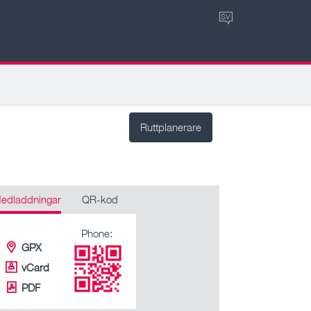
SV
Ruttplanerare
edladdningar
QR-kod
Phone:
GPX
vCard
PDF