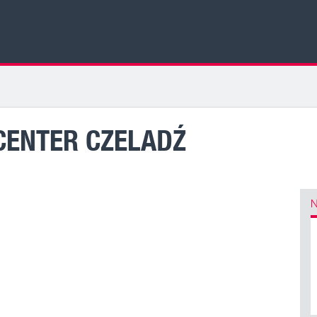
CENTER CZELADŹ
N