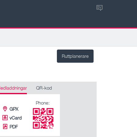
SV
Ruttplanerare
edladdningar
QR-kod
Phone:
GPX
vCard
PDF