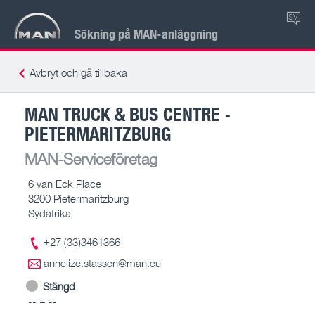
SV
Sökning på MAN-anläggning
Avbryt och gå tillbaka
MAN TRUCK & BUS CENTRE -
PIETERMARITZBURG
MAN-Serviceföretag
6 van Eck Place
3200 Pietermaritzburg
Sydafrika
+27 (33)3461366
annelize.stassen@man.eu
Stängd
-- – --