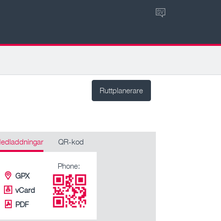
SV
Ruttplanerare
edladdningar
QR-kod
Phone:
GPX
vCard
PDF