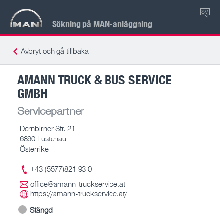
SV
Sökning på MAN-anläggning
Avbryt och gå tillbaka
AMANN TRUCK & BUS SERVICE
GMBH
Servicepartner
Dornbirner Str. 21
6890 Lustenau
Österrike
+43 (5577)821 93 0
office@amann-truckservice.at
https://amann-truckservice.at/
Stängd
-- – --