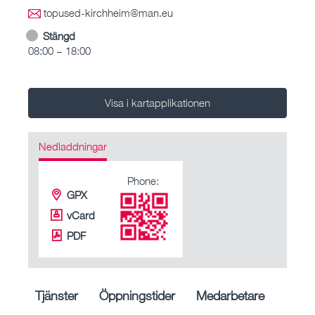
topused-kirchheim@man.eu
Stängd
08:00 – 18:00
Visa i kartapplikationen
Nedladdningar
Phone:
GPX
vCard
PDF
Tjänster
Öppningstider
Medarbetare