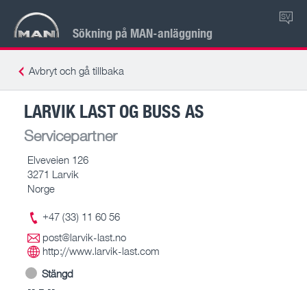
SV
Sökning på MAN-anläggning
Avbryt och gå tillbaka
LARVIK LAST OG BUSS AS
Servicepartner
Elveveien 126
3271 Larvik
Norge
+47 (33) 11 60 56
post@larvik-last.no
http://www.larvik-last.com
Stängd
-- – --