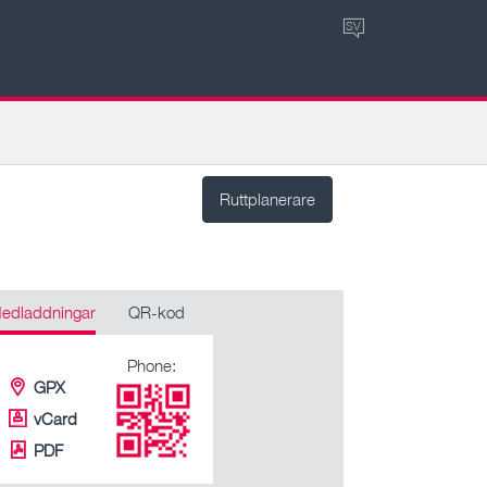
SV
Ruttplanerare
edladdningar
QR-kod
Phone:
GPX
vCard
PDF