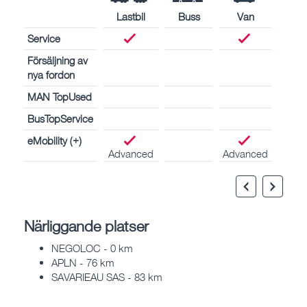
Lastbil
Buss
Van
Skep
Service
Försäljning av
nya fordon
MAN TopUsed
BusTopService
eMobility (+)
Advanced
Advanced
Närliggande platser
NEGOLOC - 0 km
APLN - 76 km
SAVARIEAU SAS - 83 km