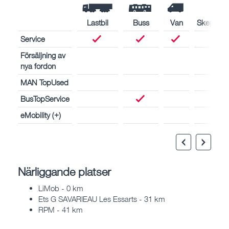
Lastbil
Buss
Van
Skeppsmo
Service
Försäljning av
nya fordon
MAN TopUsed
BusTopService
eMobility (+)
Närliggande platser
LiMob - 0 km
Ets G SAVARIEAU Les Essarts - 31 km
RPM - 41 km