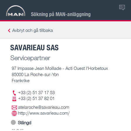
SV
Sökning på MAN-anläggning
Avbryt och gå tillbaka
SAVARIEAU SAS
Servicepartner
97 Impasse Jean Moillade - Acti Ouest l'Horbetoux
85000 La Roche-sur-Yon
Frankrike
+33 (2) 51 37 17 53
+33 (2) 51 37 82 01
atelaroche@savarieau.com
http://www.savarieau.com/
Stängd
-- – --