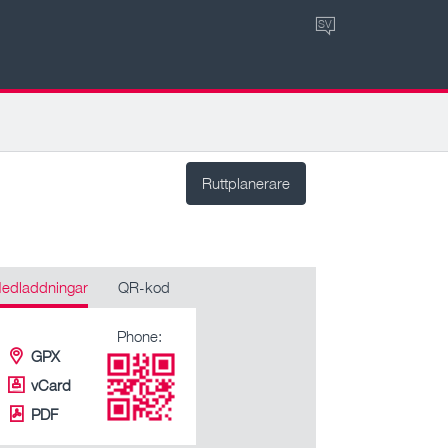
SV
Ruttplanerare
edladdningar
QR-kod
Phone:
GPX
vCard
PDF