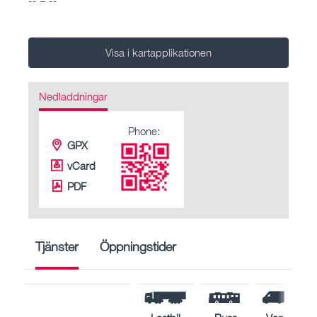
Visa i kartapplikationen
Nedladdningar
Phone:
GPX
vCard
PDF
Tjänster
Öppningstider