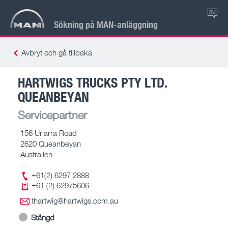
SV
Sökning på MAN-anläggning
Avbryt och gå tillbaka
HARTWIGS TRUCKS PTY LTD.
QUEANBEYAN
Servicepartner
156 Uriarra Road
2620 Queanbeyan
Australien
+61(2) 6297 2888
+61 (2) 62975606
thartwig@hartwigs.com.au
Stängd
-- – --