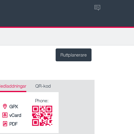
SV
Ruttplanerare
edladdningar
QR-kod
Phone:
GPX
vCard
PDF