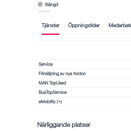
Stängd
-- – --
Tjänster
Öppningstider
Medarbet
Service
Försäljning av nya fordon
MAN TopUsed
BusTopService
eMobility (+)
Närliggande platser