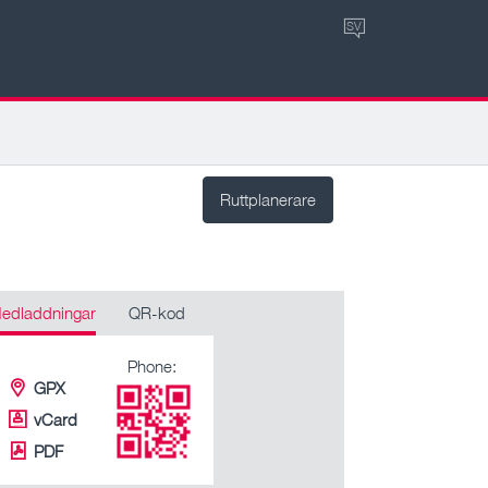
SV
Ruttplanerare
edladdningar
QR-kod
Phone:
GPX
vCard
PDF