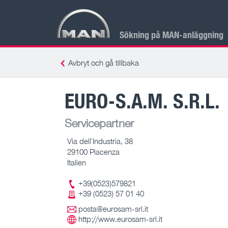
Sökning på MAN-anläggning
Avbryt och gå tillbaka
EURO-S.A.M. S.R.L.
Servicepartner
Via dell`Industria, 38
29100 Piacenza
Italien
+39(0523)579821
+39 (0523) 57 01 40
posta@eurosam-srl.it
http://www.eurosam-srl.it