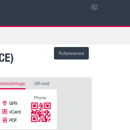
SV
CE)
Ruttplanerare
edladdningar
QR-kod
Phone:
GPX
vCard
PDF