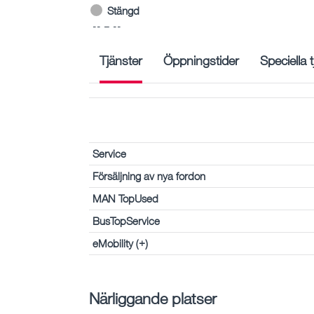
Stängd
-- – --
Tjänster
Öppningstider
Speciella 
Service
Försäljning av nya fordon
MAN TopUsed
BusTopService
eMobility (+)
Närliggande platser