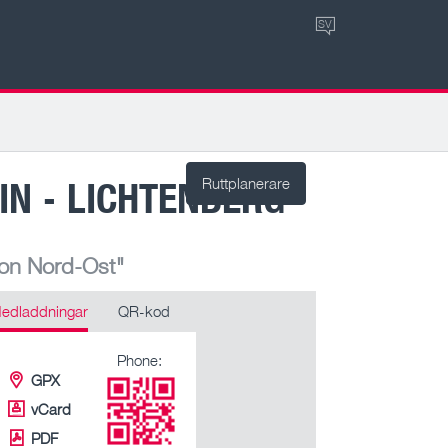
SV
IN - LICHTENBERG
Ruttplanerare
ion Nord-Ost"
edladdningar
QR-kod
Phone:
GPX
vCard
PDF