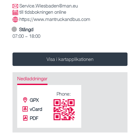
Service.Wiesbaden@man.eu
till tidsbokningen online
https://www.mantruckandbus.com
Stängd
07:00 – 18:00
Visa i kartapplikationen
Nedladdningar
Phone:
GPX
vCard
PDF