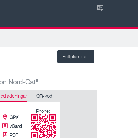
SV
Ruttplanerare
ion Nord-Ost"
edladdningar
QR-kod
Phone:
GPX
vCard
PDF