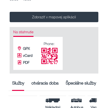
Zobraziť v mapovej aplikácii
Na stiahnutie
Phone:
GPX
vCard
PDF
Služby
otváracia doba
Špeciálne služby
Nákladný
Autobus
Van