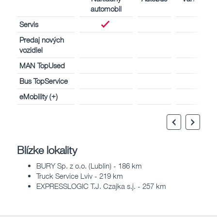
automobil
Servis
Predaj nových
vozidiel
MAN TopUsed
Bus TopService
eMobility (+)
Blízke lokality
BURY Sp. z o.o. (Lublin) - 186 km
Truck Service Lviv - 219 km
EXPRESSLOGIC T.J. Czajka s.j. - 257 km