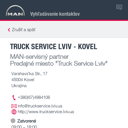
SK
Vyhľadávanie kontaktov
Zrušiť a späť
TRUCK SERVICE LVIV - KOVEL
MAN-servisný partner
Predajné miesto
"Truck Service Lviv"
Varshavsʹka Str., 17
45004 Kovel
Ukrajina
+380(67)4984106
info@truckservice.lviv.ua
http://www.truckservice.lviv.ua
Zatvorené
09:00 – 18:00