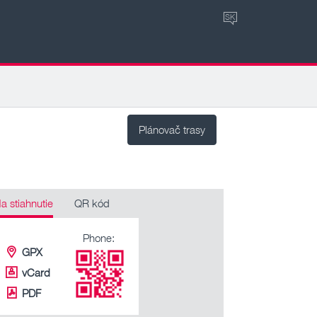
SK
Plánovač trasy
a stiahnutie
QR kód
Phone:
GPX
vCard
PDF