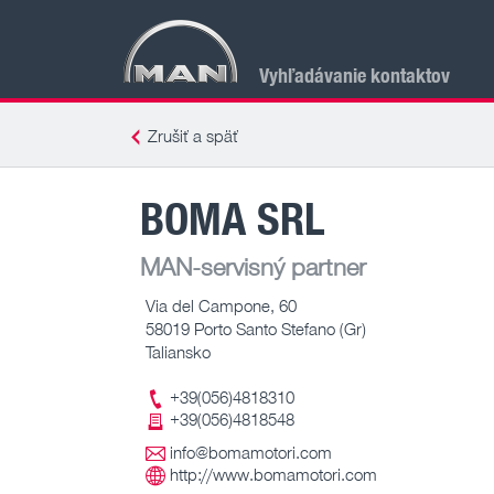
Vyhľadávanie kontaktov
Zrušiť a späť
BOMA SRL
MAN-servisný partner
Via del Campone, 60
58019 Porto Santo Stefano (Gr)
Taliansko
+39(056)4818310
+39(056)4818548
info@bomamotori.com
http://www.bomamotori.com