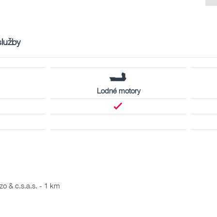
služby
Lodné motory
o & c.s.a.s. - 1 km