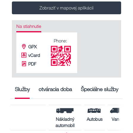
Zobraziť v mapovej aplikácii
Na stiahnutie
Phone:
GPX
vCard
PDF
Služby
otváracia doba
Špeciálne služby
Nákladný
Autobus
Van
automobil