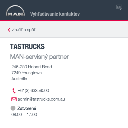
SK
Vyhľadávanie kontaktov
Zrušiť a späť
TASTRUCKS
MAN-servisný partner
246-250 Hobart Road
7249 Youngtown
Austrália
+61(3) 63359500
admin@tastrucks.com.au
Zatvorené
08:00 – 17:00