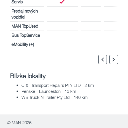
Servis
Predaj nových
vozidiel
MAN TopUsed
Bus TopService
eMobility (+)
Blízke lokality
C & I Transport Repairs PTY LTD - 2 km
Penske - Launceston - 15 km
WB Truck N Trailer Pty Ltd - 146 km
© MAN 2026