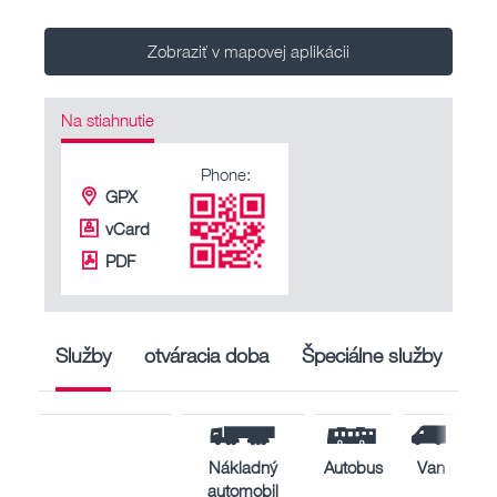
Zobraziť v mapovej aplikácii
Na stiahnutie
Phone:
GPX
vCard
PDF
Služby
otváracia doba
Špeciálne služby
Nákladný
Autobus
Van
automobil