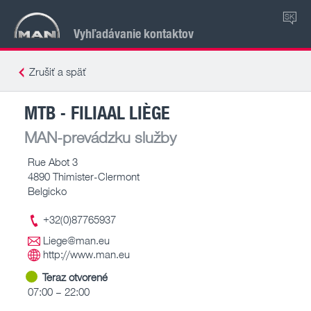
SK
Vyhľadávanie kontaktov
Zrušiť a späť
MTB - FILIAAL LIÈGE
MAN-prevádzku služby
Rue Abot 3
4890 Thimister-Clermont
Belgicko
+32(0)87765937
Liege@man.eu
http://www.man.eu
Teraz otvorené
07:00 – 22:00