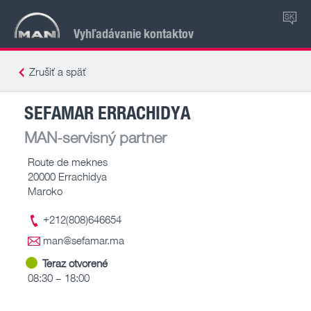
SK
Vyhľadávanie kontaktov
Zrušiť a späť
SEFAMAR ERRACHIDYA
MAN-servisný partner
Route de meknes
20000 Errachidya
Maroko
+212(808)646654
man@sefamar.ma
Teraz otvorené
08:30 – 18:00