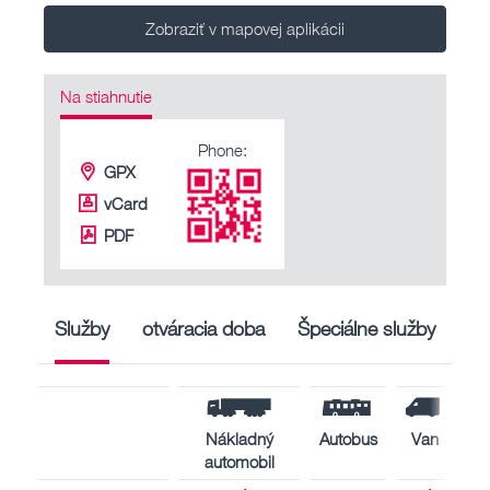
Zobraziť v mapovej aplikácii
Na stiahnutie
Phone:
GPX
vCard
PDF
Služby
otváracia doba
Špeciálne služby
Nákladný
Autobus
Van
automobil