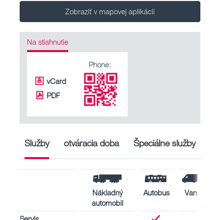
Zobraziť v mapovej aplikácii
Na stiahnutie
Phone:
vCard
PDF
Služby
otváracia doba
Špeciálne služby
Nákladný
Autobus
Van
automobil
Servis