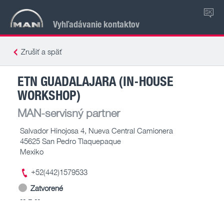
SK
Vyhľadávanie kontaktov
Zrušiť a späť
ETN GUADALAJARA (IN-HOUSE
WORKSHOP)
MAN-servisný partner
Salvador Hinojosa 4, Nueva Central Camionera
45625 San Pedro Tlaquepaque
Mexiko
+52(442)1579533
Zatvorené
-- – --