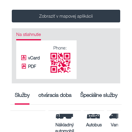
Zobraziť v mapovej aplikácii
Na stiahnutie
Phone:
vCard
PDF
Služby
otváracia doba
Špeciálne služby
Nákladný
Autobus
Van
automobil