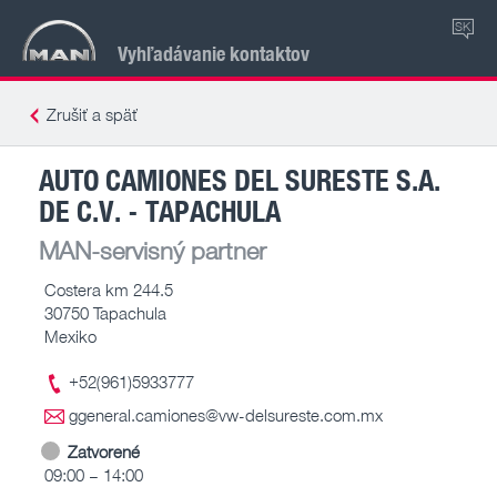
SK
Vyhľadávanie kontaktov
Zrušiť a späť
AUTO CAMIONES DEL SURESTE S.A.
DE C.V. - TAPACHULA
MAN-servisný partner
Costera km 244.5
30750 Tapachula
Mexiko
+52(961)5933777
ggeneral.camiones@vw-delsureste.com.mx
Zatvorené
09:00 – 14:00