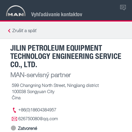
SK
Vyhľadávanie kontaktov
Zrušiť a späť
JILIN PETROLEUM EQUIPMENT
TECHNOLOGY ENGINEERING SERVICE
CO., LTD.
MAN-servisný partner
599 Changning North Street, Ningjiang district
100038 Songyuan City
Čína
+86(0)18604384957
626750080@qq.com
Zatvorené