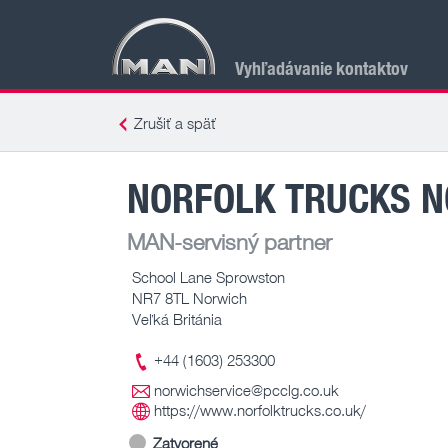
Vyhľadávanie kontaktov
Zrušiť a späť
NORFOLK TRUCKS 
MAN-servisný partner
School Lane Sprowston
NR7 8TL Norwich
Veľká Británia
+44 (1603) 253300
norwichservice@pcclg.co.uk
https://www.norfolktrucks.co.uk/
Zatvorené