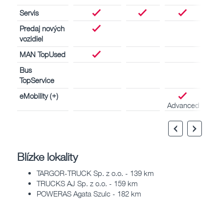
Servis
Predaj nových
vozidiel
MAN TopUsed
Bus
TopService
eMobility (+)
Advanced
Blízke lokality
TARGOR-TRUCK Sp. z o.o. - 139 km
TRUCKS AJ Sp. z o.o. - 159 km
POWERAS Agata Szulc - 182 km