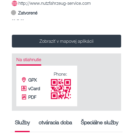
http://www.nutzfahrzeug-service.com
Zatvorené
-- – --
Zobraziť v mapovej aplikácii
Na stiahnutie
Phone:
GPX
vCard
PDF
Služby
otváracia doba
Špeciálne služby