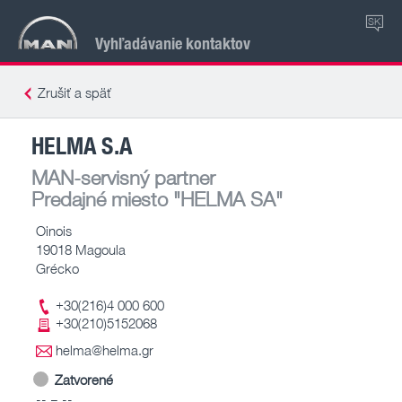
SK
Vyhľadávanie kontaktov
Zrušiť a späť
HELMA S.A
MAN-servisný partner
Predajné miesto
"HELMA SA"
Oinois
19018 Magoula
Grécko
+30(216)4 000 600
+30(210)5152068
helma@helma.gr
Zatvorené
-- – --