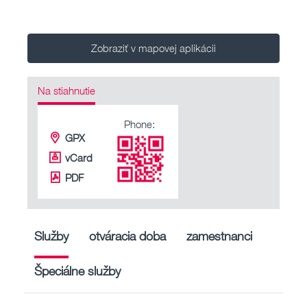
Zobraziť v mapovej aplikácii
Na stiahnutie
Phone:
GPX
vCard
PDF
Služby
otváracia doba
zamestnanci
Špeciálne služby