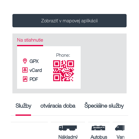
Zobraziť v mapovej aplikácii
Na stiahnutie
Phone:
GPX
vCard
PDF
Služby
otváracia doba
Špeciálne služby
Nákladný
Autobus
Van