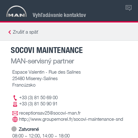
SK
Vyhľadávanie kontaktov
Zrušiť a späť
SOCOVI MAINTENANCE
MAN-servisný partner
Espace Valentin - Rue des Salines
25480 Miserey-Salines
Francúzsko
+33 (3) 81 50 69 00
+33 (3) 81 50 90 91
receptionsav25@socovi-man.fr
http://www.groupemorel.fr/socovi-maintenance-snd
Zatvorené
08:00 – 12:00, 14:00 – 18:00