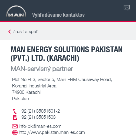
SK
Vyhľadávanie kontaktov
Zrušiť a späť
MAN ENERGY SOLUTIONS PAKISTAN
(PVT.) LTD. (KARACHI)
MAN-servisný partner
Plot No H-3, Sector 5, Main EBM Causeway Road,
Korangi Industrial Area
74900 Karachi
Pakistan
+92 (21) 35051501-2
+92 (21) 35051503
info-pk@man-es.com
http://www.pakistan.man-es.com