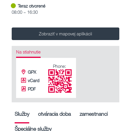
Teraz otvorené
08:00 – 16:30
Zobraziť v mapovej aplikácii
Na stiahnutie
Phone:
GPX
vCard
PDF
Služby
otváracia doba
zamestnanci
Špeciálne služby