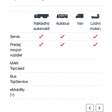
Nákladný
Autobus
Van
Lodné
Pri
automobil
motory
Servis
Predaj
nových
vozidiel
MAN
TopUsed
Bus
TopService
eMobility
(+)