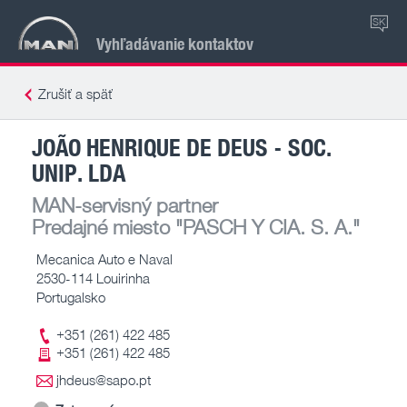
SK
Vyhľadávanie kontaktov
Zrušiť a späť
JOÃO HENRIQUE DE DEUS - SOC.
UNIP. LDA
MAN-servisný partner
Predajné miesto
"PASCH Y CIA. S. A."
Mecanica Auto e Naval
2530-114 Louirinha
Portugalsko
+351 (261) 422 485
+351 (261) 422 485
jhdeus@sapo.pt