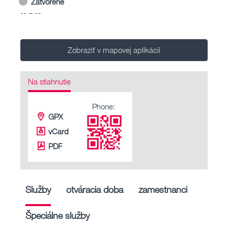
Zatvorené
-- – --
Zobraziť v mapovej aplikácii
Na stiahnutie
Phone:
GPX
vCard
PDF
Služby
otváracia doba
zamestnanci
Špeciálne služby