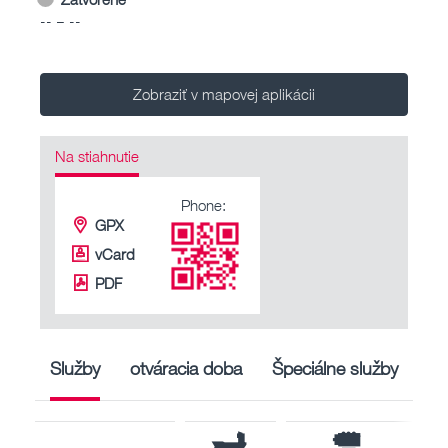
-- – --
Zobraziť v mapovej aplikácii
Na stiahnutie
Phone:
GPX
vCard
PDF
Služby
otváracia doba
Špeciálne služby