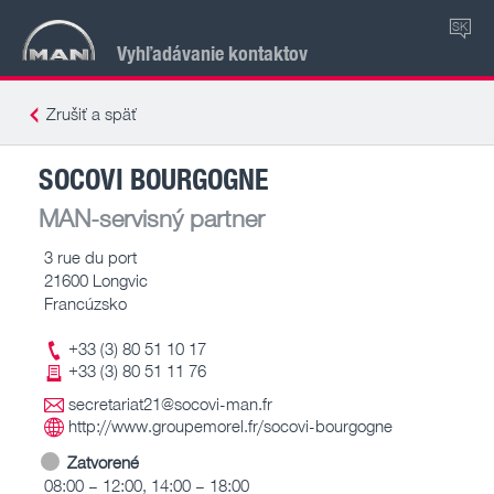
SK
Vyhľadávanie kontaktov
Zrušiť a späť
SOCOVI BOURGOGNE
MAN-servisný partner
3 rue du port
21600 Longvic
Francúzsko
+33 (3) 80 51 10 17
+33 (3) 80 51 11 76
secretariat21@socovi-man.fr
http://www.groupemorel.fr/socovi-bourgogne
Zatvorené
08:00 – 12:00, 14:00 – 18:00