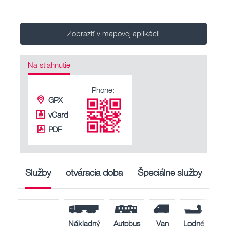
Zobraziť v mapovej aplikácii
Na stiahnutie
Phone:
GPX
vCard
PDF
Služby
otváracia doba
Špeciálne služby
Nákladný
Autobus
Van
Lodné
Pri