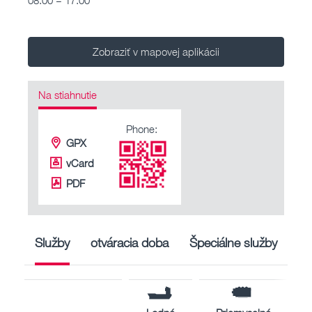
Zobraziť v mapovej aplikácii
Na stiahnutie
Phone:
GPX
vCard
PDF
Služby
otváracia doba
Špeciálne služby