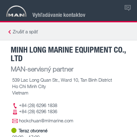
SK
Vyhľadávanie kontaktov
Zrušiť a späť
MINH LONG MARINE EQUIPMENT CO.,
LTD
MAN-servisný partner
539 Lac Long Quan Str., Ward 10, Tan Binh District
Ho Chi Minh City
Vietnam
+84 (28) 6296 1838
+84 (28) 6296 1836
hockchuan@mlmarine.com
Teraz otvorené
08:00 – 17:00