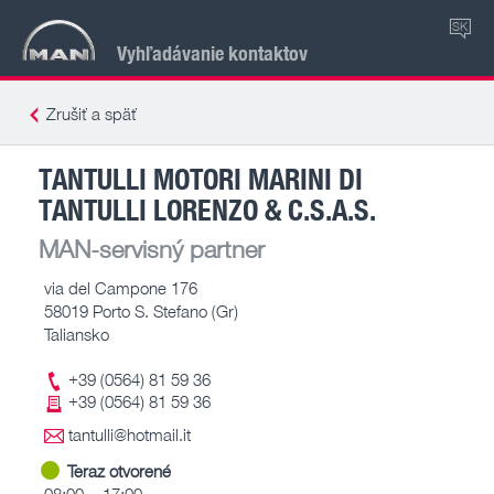
SK
Vyhľadávanie kontaktov
Zrušiť a späť
TANTULLI MOTORI MARINI DI
TANTULLI LORENZO & C.S.A.S.
MAN-servisný partner
via del Campone 176
58019 Porto S. Stefano (Gr)
Taliansko
+39 (0564) 81 59 36
+39 (0564) 81 59 36
tantulli@hotmail.it
Teraz otvorené
08:00 – 17:00