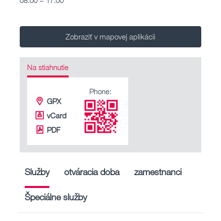
Zobraziť v mapovej aplikácii
Na stiahnutie
Phone:
GPX
vCard
PDF
Služby
otváracia doba
zamestnanci
Špeciálne služby