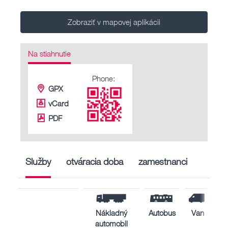
Zobraziť v mapovej aplikácii
Na stiahnutie
Phone:
GPX
vCard
PDF
Služby
otváracia doba
zamestnanci
Nákladný
Autobus
Van
automobil