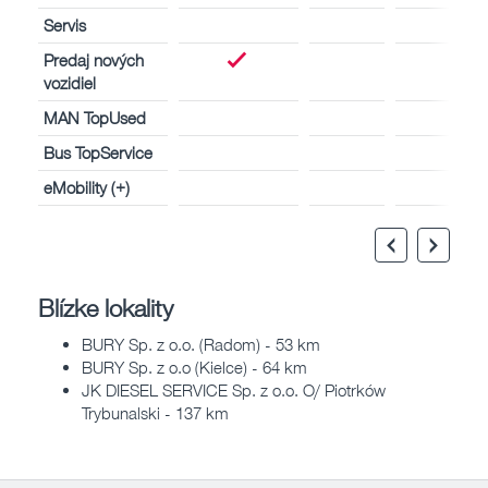
Servis
Predaj nových
vozidiel
MAN TopUsed
Bus TopService
eMobility (+)
Blízke lokality
BURY Sp. z o.o. (Radom) - 53 km
BURY Sp. z o.o (Kielce) - 64 km
JK DIESEL SERVICE Sp. z o.o. O/ Piotrków
Trybunalski - 137 km