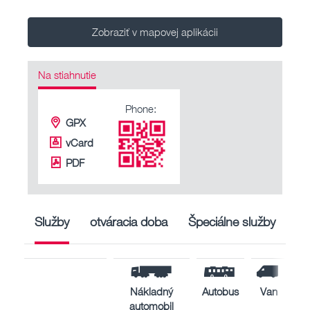
Zobraziť v mapovej aplikácii
Na stiahnutie
Phone:
GPX
vCard
PDF
Služby
otváracia doba
Špeciálne služby
Nákladný
Autobus
Van
automobil