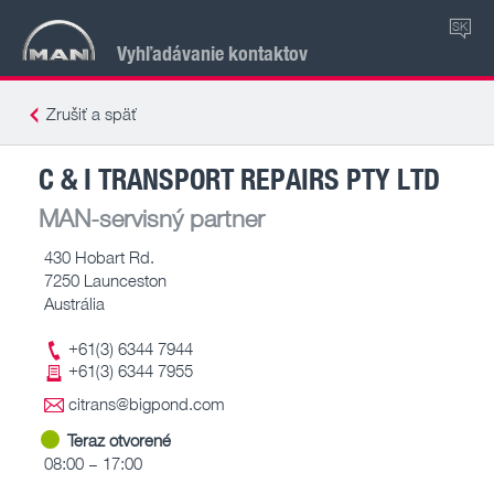
SK
Vyhľadávanie kontaktov
Zrušiť a späť
C & I TRANSPORT REPAIRS PTY LTD
MAN-servisný partner
430 Hobart Rd.
7250 Launceston
Austrália
+61(3) 6344 7944
+61(3) 6344 7955
citrans@bigpond.com
Teraz otvorené
08:00 – 17:00