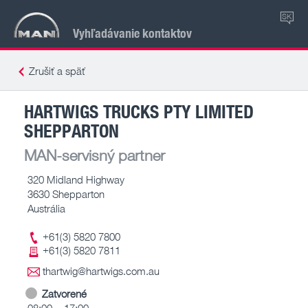
SK
Vyhľadávanie kontaktov
Zrušiť a späť
HARTWIGS TRUCKS PTY LIMITED
SHEPPARTON
MAN-servisný partner
320 Midland Highway
3630 Shepparton
Austrália
+61(3) 5820 7800
+61(3) 5820 7811
thartwig@hartwigs.com.au
Zatvorené
08:00 – 17:00