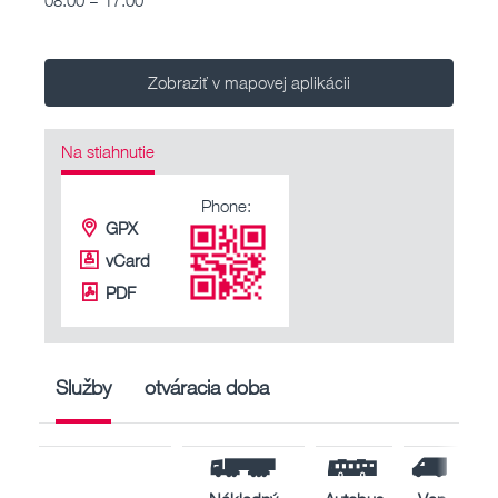
Zobraziť v mapovej aplikácii
Na stiahnutie
Phone:
GPX
vCard
PDF
Služby
otváracia doba